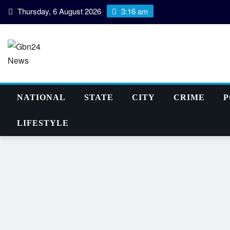
Skip
Thursday, 6 August 2026
3:16 am
to
content
NATIONAL
STATE
CITY
CRIME
P
LIFESTYLE