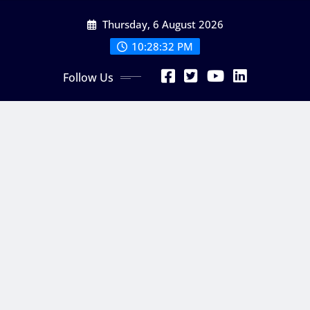
Skip
Thursday, 6 August 2026
to
content
10:28:33 PM
Follow Us