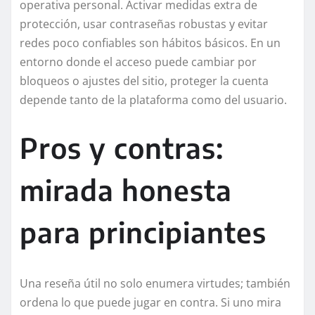
operativa personal. Activar medidas extra de
protección, usar contraseñas robustas y evitar
redes poco confiables son hábitos básicos. En un
entorno donde el acceso puede cambiar por
bloqueos o ajustes del sitio, proteger la cuenta
depende tanto de la plataforma como del usuario.
Pros y contras:
mirada honesta
para principiantes
Una reseña útil no solo enumera virtudes; también
ordena lo que puede jugar en contra. Si uno mira