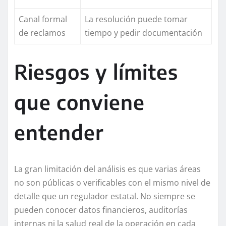
Canal formal
La resolución puede tomar
de reclamos
tiempo y pedir documentación
Riesgos y límites
que conviene
entender
La gran limitación del análisis es que varias áreas
no son públicas o verificables con el mismo nivel de
detalle que un regulador estatal. No siempre se
pueden conocer datos financieros, auditorías
internas ni la salud real de la operación en cada