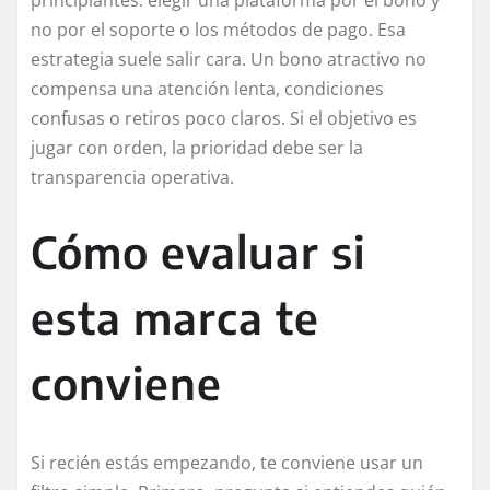
no por el soporte o los métodos de pago. Esa
estrategia suele salir cara. Un bono atractivo no
compensa una atención lenta, condiciones
confusas o retiros poco claros. Si el objetivo es
jugar con orden, la prioridad debe ser la
transparencia operativa.
Cómo evaluar si
esta marca te
conviene
Si recién estás empezando, te conviene usar un