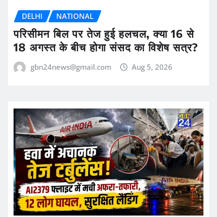
DELHI
NATIONAL
परिसीमन बिल पर तेज हुई हलचल, क्या 16 से
18 अगस्त के बीच होगा संसद का विशेष सत्र?
gbn24news@gmail.com
Aug 5, 2026