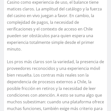
Casino como experiencia de uso, el balance tiene
matices claros. La amplitud del catálogo y la fuerza
del casino en vivo juegan a favor. En cambio, la
complejidad de pagos, la necesidad de
verificaciones y el contexto de acceso en Chile
pueden ser obstáculos para quien espera una
experiencia totalmente simple desde el primer
minuto.
Los pros más claros son la variedad, la presencia de
proveedores reconocidos y una experiencia móvil
bien resuelta. Los contras más reales son la
dependencia de procesos externos a Chile, la
posible fricción en retiros y la necesidad de leer
condiciones con atención. A esto se suma algo que
muchos subestiman: cuando una plataforma ofrece
muchas funciones, también exige más criterio para