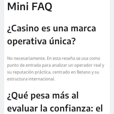
Mini FAQ
¿Casino es una marca
operativa única?
No necesariamente. En esta reseña se usa como
punto de entrada para analizar un operador real y
su reputación práctica, centrado en Betano y su
estructura internacional.
¿Qué pesa más al
evaluar la confianza: el