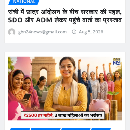
NATIONAL
रांची में छात्र आंदोलन के बीच सरकार की पहल,
SDO और ADM लेकर पहुंचे वार्ता का प्रस्ताव
gbn24news@gmail.com
Aug 5, 2026