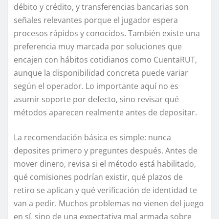
débito y crédito, y transferencias bancarias son
señales relevantes porque el jugador espera
procesos rápidos y conocidos. También existe una
preferencia muy marcada por soluciones que
encajen con hábitos cotidianos como CuentaRUT,
aunque la disponibilidad concreta puede variar
según el operador. Lo importante aquí no es
asumir soporte por defecto, sino revisar qué
métodos aparecen realmente antes de depositar.
La recomendación básica es simple: nunca
deposites primero y preguntes después. Antes de
mover dinero, revisa si el método está habilitado,
qué comisiones podrían existir, qué plazos de
retiro se aplican y qué verificación de identidad te
van a pedir. Muchos problemas no vienen del juego
en sí, sino de una expectativa mal armada sobre