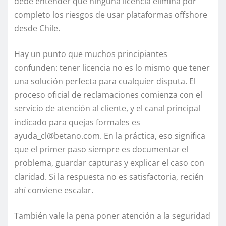
debe entender que ninguna licencia elimina por
completo los riesgos de usar plataformas offshore
desde Chile.
Hay un punto que muchos principiantes
confunden: tener licencia no es lo mismo que tener
una solución perfecta para cualquier disputa. El
proceso oficial de reclamaciones comienza con el
servicio de atención al cliente, y el canal principal
indicado para quejas formales es
ayuda_cl@betano.com. En la práctica, eso significa
que el primer paso siempre es documentar el
problema, guardar capturas y explicar el caso con
claridad. Si la respuesta no es satisfactoria, recién
ahí conviene escalar.
También vale la pena poner atención a la seguridad