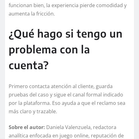
funcionan bien, la experiencia pierde comodidad y
aumenta la fricción.
¿Qué hago si tengo un
problema con la
cuenta?
Primero contacta atención al cliente, guarda
pruebas del caso y sigue el canal formal indicado
por la plataforma. Eso ayuda a que el reclamo sea
más claro y trazable.
Sobre el autor:
Daniela Valenzuela, redactora
analítica enfocada en juego online, reputación de