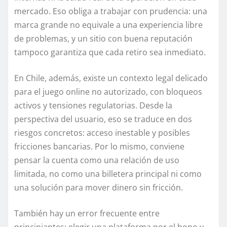
mercado. Eso obliga a trabajar con prudencia: una
marca grande no equivale a una experiencia libre
de problemas, y un sitio con buena reputación
tampoco garantiza que cada retiro sea inmediato.
En Chile, además, existe un contexto legal delicado
para el juego online no autorizado, con bloqueos
activos y tensiones regulatorias. Desde la
perspectiva del usuario, eso se traduce en dos
riesgos concretos: acceso inestable y posibles
fricciones bancarias. Por lo mismo, conviene
pensar la cuenta como una relación de uso
limitada, no como una billetera principal ni como
una solución para mover dinero sin fricción.
También hay un error frecuente entre
principiantes: elegir una plataforma por el bono y