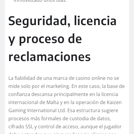
Seguridad, licencia
y proceso de
reclamaciones
La fiabilidad de una marca de casino online no se
mide solo por el marketing. En este caso, la base de
confianza descansa principalmente en la licencia
internacional de Malta y en la operación de Kaizen
Gaming International Ltd. Esa estructura sugiere
procesos más formales de custodia de datos,
cifrado SSL y control de acceso, aunque el jugador