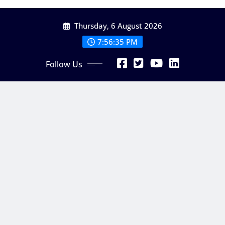
Skip
Thursday, 6 August 2026
to
content
7:56:36 PM
Follow Us