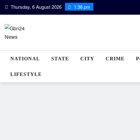
Skip
Thursday, 6 August 2026
1:36 pm
to
content
NATIONAL
STATE
CITY
CRIME
P
LIFESTYLE