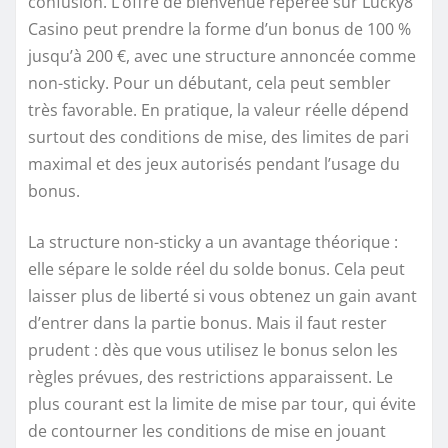
confusion. L’offre de bienvenue repérée sur Lucky8
Casino peut prendre la forme d’un bonus de 100 %
jusqu’à 200 €, avec une structure annoncée comme
non-sticky. Pour un débutant, cela peut sembler
très favorable. En pratique, la valeur réelle dépend
surtout des conditions de mise, des limites de pari
maximal et des jeux autorisés pendant l’usage du
bonus.
La structure non-sticky a un avantage théorique :
elle sépare le solde réel du solde bonus. Cela peut
laisser plus de liberté si vous obtenez un gain avant
d’entrer dans la partie bonus. Mais il faut rester
prudent : dès que vous utilisez le bonus selon les
règles prévues, des restrictions apparaissent. Le
plus courant est la limite de mise par tour, qui évite
de contourner les conditions de mise en jouant