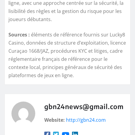
ligne, avec une approche centrée sur la sécurité, la
lisibilité des règles et la gestion du risque pour les
joueurs débutants.
Sources :
éléments de référence fournis sur Lucky8
Casino, données de structure d’exploitation, licence
Curaçao 1668/JAZ, procédures KYC et litiges, cadre
réglementaire français de référence pour le
contexte local, principes généraux de sécurité des
plateformes de jeux en ligne.
gbn24news@gmail.com
Website:
http://gbn24.com