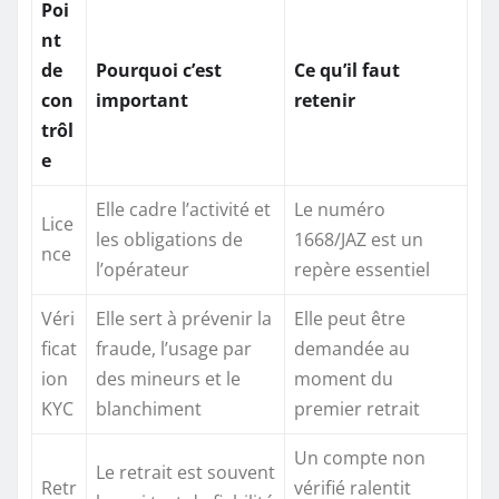
Poi
nt
de
Pourquoi c’est
Ce qu’il faut
con
important
retenir
trôl
e
Elle cadre l’activité et
Le numéro
Lice
les obligations de
1668/JAZ est un
nce
l’opérateur
repère essentiel
Véri
Elle sert à prévenir la
Elle peut être
ficat
fraude, l’usage par
demandée au
ion
des mineurs et le
moment du
KYC
blanchiment
premier retrait
Un compte non
Le retrait est souvent
Retr
vérifié ralentit