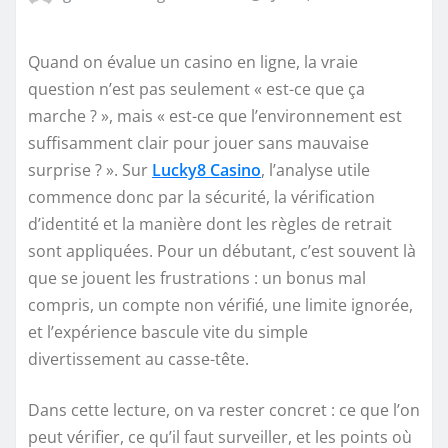
Quand on évalue un casino en ligne, la vraie
question n’est pas seulement « est-ce que ça
marche ? », mais « est-ce que l’environnement est
suffisamment clair pour jouer sans mauvaise
surprise ? ». Sur
Lucky8 Casino
, l’analyse utile
commence donc par la sécurité, la vérification
d’identité et la manière dont les règles de retrait
sont appliquées. Pour un débutant, c’est souvent là
que se jouent les frustrations : un bonus mal
compris, un compte non vérifié, une limite ignorée,
et l’expérience bascule vite du simple
divertissement au casse-tête.
Dans cette lecture, on va rester concret : ce que l’on
peut vérifier, ce qu’il faut surveiller, et les points où