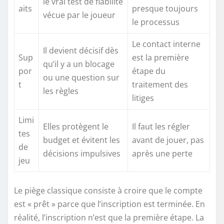
le vrai test de fiabilité
aits
presque toujours
vécue par le joueur
le processus
Le contact interne
Il devient décisif dès
Sup
est la première
qu’il y a un blocage
por
étape du
ou une question sur
t
traitement des
les règles
litiges
Limi
Elles protègent le
Il faut les régler
tes
budget et évitent les
avant de jouer, pas
de
décisions impulsives
après une perte
jeu
Le piège classique consiste à croire que le compte
est « prêt » parce que l’inscription est terminée. En
réalité, l’inscription n’est que la première étape. La