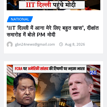
NATIONAL
‘IIT दिल्ली में आना मेरे लिए बहुत खास’, दीक्षांत
समारोह में बोले PM मोदी
gbn24news@gmail.com
Aug 8, 2026