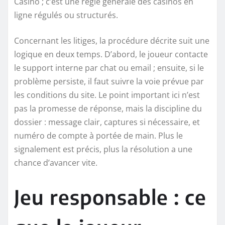
Casino ; c’est une règle générale des casinos en
ligne régulés ou structurés.
Concernant les litiges, la procédure décrite suit une
logique en deux temps. D’abord, le joueur contacte
le support interne par chat ou email ; ensuite, si le
problème persiste, il faut suivre la voie prévue par
les conditions du site. Le point important ici n’est
pas la promesse de réponse, mais la discipline du
dossier : message clair, captures si nécessaire, et
numéro de compte à portée de main. Plus le
signalement est précis, plus la résolution a une
chance d’avancer vite.
Jeu responsable : ce