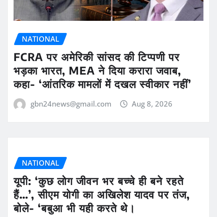
NATIONAL
FCRA पर अमेरिकी सांसद की टिप्पणी पर
भड़का भारत, MEA ने दिया करारा जवाब,
कहा- ‘आंतरिक मामलों में दखल स्वीकार नहीं’
gbn24news@gmail.com
Aug 8, 2026
NATIONAL
यूपी: ‘कुछ लोग जीवन भर बच्चे ही बने रहते
हैं…’, सीएम योगी का अखिलेश यादव पर तंज,
बोले- ‘बबुआ भी यही करते थे।