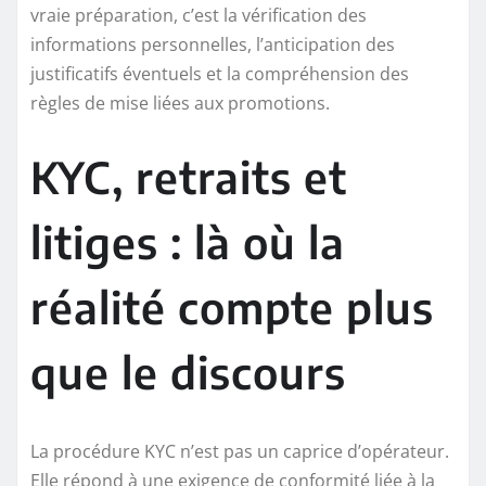
vraie préparation, c’est la vérification des
informations personnelles, l’anticipation des
justificatifs éventuels et la compréhension des
règles de mise liées aux promotions.
KYC, retraits et
litiges : là où la
réalité compte plus
que le discours
La procédure KYC n’est pas un caprice d’opérateur.
Elle répond à une exigence de conformité liée à la