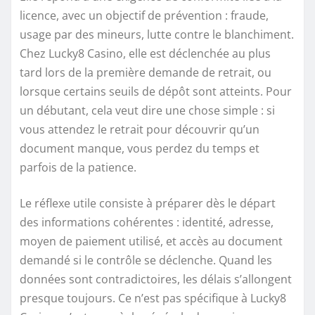
licence, avec un objectif de prévention : fraude,
usage par des mineurs, lutte contre le blanchiment.
Chez Lucky8 Casino, elle est déclenchée au plus
tard lors de la première demande de retrait, ou
lorsque certains seuils de dépôt sont atteints. Pour
un débutant, cela veut dire une chose simple : si
vous attendez le retrait pour découvrir qu’un
document manque, vous perdez du temps et
parfois de la patience.
Le réflexe utile consiste à préparer dès le départ
des informations cohérentes : identité, adresse,
moyen de paiement utilisé, et accès au document
demandé si le contrôle se déclenche. Quand les
données sont contradictoires, les délais s’allongent
presque toujours. Ce n’est pas spécifique à Lucky8