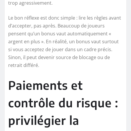
trop agressivement.
Le bon réflexe est donc simple : lire les règles avant
d’accepter, pas après. Beaucoup de joueurs
pensent qu’un bonus vaut automatiquement «
argent en plus ». En réalité, un bonus vaut surtout
si vous acceptez de jouer dans un cadre précis.
Sinon, il peut devenir source de blocage ou de
retrait différé.
Paiements et
contrôle du risque :
privilégier la