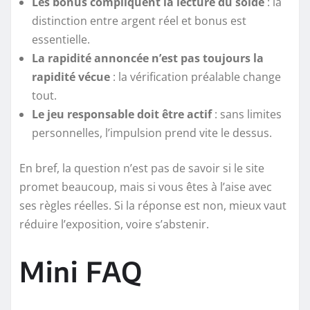
Les bonus compliquent la lecture du solde
: la
distinction entre argent réel et bonus est
essentielle.
La rapidité annoncée n’est pas toujours la
rapidité vécue
: la vérification préalable change
tout.
Le jeu responsable doit être actif
: sans limites
personnelles, l’impulsion prend vite le dessus.
En bref, la question n’est pas de savoir si le site
promet beaucoup, mais si vous êtes à l’aise avec
ses règles réelles. Si la réponse est non, mieux vaut
réduire l’exposition, voire s’abstenir.
Mini FAQ