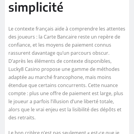
simplicité
Le contexte français aide à comprendre les attentes
des joueurs : la Carte Bancaire reste un repère de
confiance, et les moyens de paiement connus
rassurent davantage qu’un parcours obscur.
D’après les éléments de contexte disponibles,
Lucky8 Casino propose une gamme de méthodes
adaptée au marché francophone, mais moins
étendue que certains concurrents. Cette nuance
compte : plus une offre de paiement est large, plus
le joueur a parfois l’illusion d’une liberté totale,
alors que le vrai enjeu est la lisibilité des dépôts et
des retraits.
Le bon critère n’est pas seulement « est-ce que je