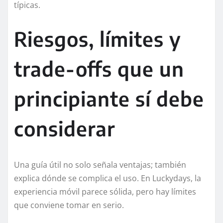
típicas.
Riesgos, límites y
trade-offs que un
principiante sí debe
considerar
Una guía útil no solo señala ventajas; también
explica dónde se complica el uso. En Luckydays, la
experiencia móvil parece sólida, pero hay límites
que conviene tomar en serio.