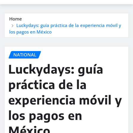
Home
Luckydays: guía práctica de la experiencia móvil y
los pagos en México
NATIONAL
Luckydays: guía
práctica de la
experiencia móvil y
los pagos en
México