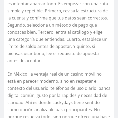
es intentar abarcar todo. Es empezar con una ruta
simple y repetible. Primero, revisa la estructura de
la cuenta y confirma que tus datos sean correctos.
Segundo, selecciona un método de pago que
conozcas bien. Tercero, entra al catálogo y elige
una categoría que entiendas. Cuarto, establece un
límite de saldo antes de apostar. Y quinto, si
piensas usar bono, lee el requisito de apuesta
antes de aceptar.
En México, la ventaja real de un casino móvil no
está en parecer moderno, sino en respetar el
contexto del usuario: teléfonos de uso diario, banca
digital común, gusto por la rapidez y necesidad de
claridad. Ahí es donde Luckydays tiene sentido
como opción analizable para principiantes. No
porque resuelva todo, sino porque ofrece una base