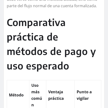
parte del flujo normal de una cuenta formalizada.
Comparativa
práctica de
métodos de pago y
uso esperado
Uso
más
Ventaja
Punto a
Método
comú
práctica
vigilar
n