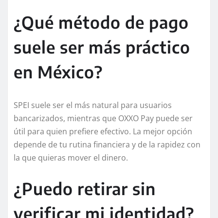
¿Qué método de pago
suele ser más práctico
en México?
SPEI suele ser el más natural para usuarios
bancarizados, mientras que OXXO Pay puede ser
útil para quien prefiere efectivo. La mejor opción
depende de tu rutina financiera y de la rapidez con
la que quieras mover el dinero.
¿Puedo retirar sin
verificar mi identidad?