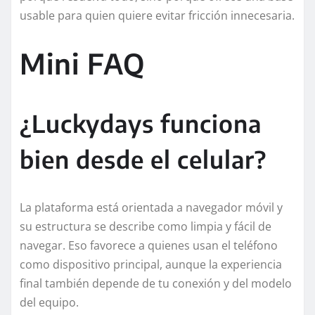
usable para quien quiere evitar fricción innecesaria.
Mini FAQ
¿Luckydays funciona
bien desde el celular?
La plataforma está orientada a navegador móvil y
su estructura se describe como limpia y fácil de
navegar. Eso favorece a quienes usan el teléfono
como dispositivo principal, aunque la experiencia
final también depende de tu conexión y del modelo
del equipo.