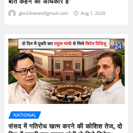
बात कहने का अधिकार है’
gbn24news@gmail.com
Aug 7, 2026
NATIONAL
संसद में गतिरोध खत्म करने की कोशिश तेज, दो