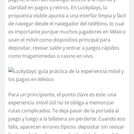
claridad en pagos y retiros. En Luckydays, la
propuesta visible apunta a una interfaz limpia y fácil
de navegar desde el navegador del teléfono, lo cual
es importante porque muchos jugadores en México
usan el móvil como dispositivo principal para
depositar, revisar saldo y entrar a juegos rápidos
como tragamonedas o casino en vivo.
Para un principiante, el punto clave es este: una
experiencia móvil útil no te obliga a memorizar
rutas complicadas. Te deja pasar de la portada al
juego y luego a la billetera sin perderte. Cuando eso
falla, aparecen errores típicos: depositar sin revisar