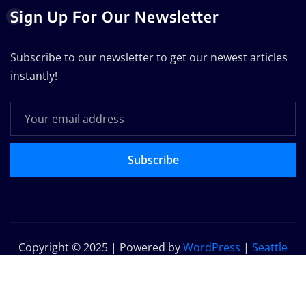
Sign Up For Our Newsletter
Subscribe to our newsletter to get our newest articles
instantly!
Subscribe
Copyright © 2025 | Powered by
WordPress
|
Seattle
News
by
ThemeArile
Home
About
GRIEVANCE
Privacy
Terms
Conta