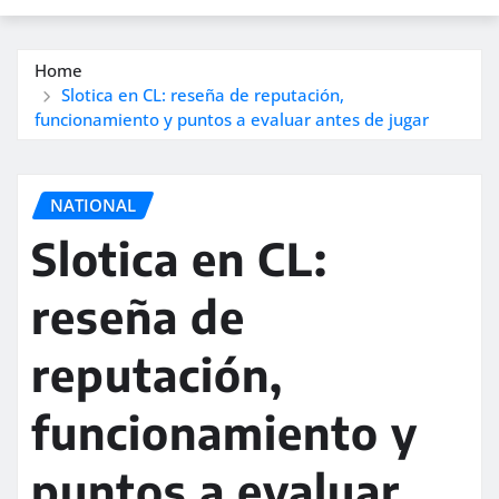
Home
Slotica en CL: reseña de reputación,
funcionamiento y puntos a evaluar antes de jugar
NATIONAL
Slotica en CL:
reseña de
reputación,
funcionamiento y
puntos a evaluar