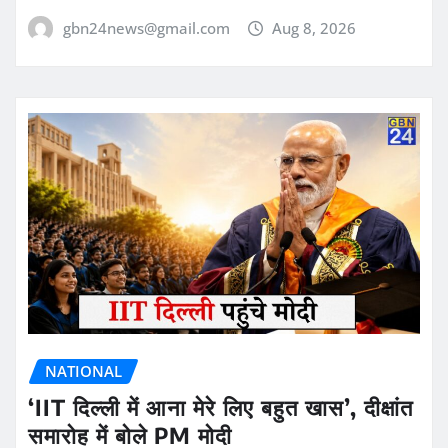
gbn24news@gmail.com
Aug 8, 2026
NATIONAL
‘IIT दिल्ली में आना मेरे लिए बहुत खास’, दीक्षांत
समारोह में बोले PM मोदी