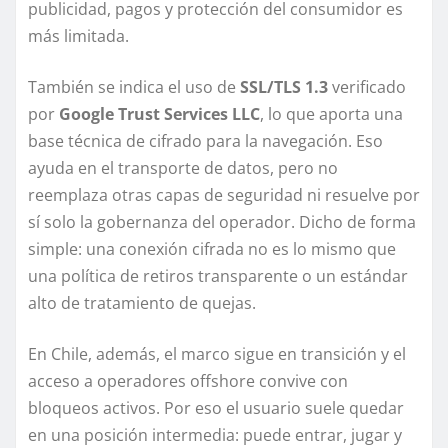
publicidad, pagos y protección del consumidor es
más limitada.
También se indica el uso de
SSL/TLS 1.3
verificado
por
Google Trust Services LLC
, lo que aporta una
base técnica de cifrado para la navegación. Eso
ayuda en el transporte de datos, pero no
reemplaza otras capas de seguridad ni resuelve por
sí solo la gobernanza del operador. Dicho de forma
simple: una conexión cifrada no es lo mismo que
una política de retiros transparente o un estándar
alto de tratamiento de quejas.
En Chile, además, el marco sigue en transición y el
acceso a operadores offshore convive con
bloqueos activos. Por eso el usuario suele quedar
en una posición intermedia: puede entrar, jugar y