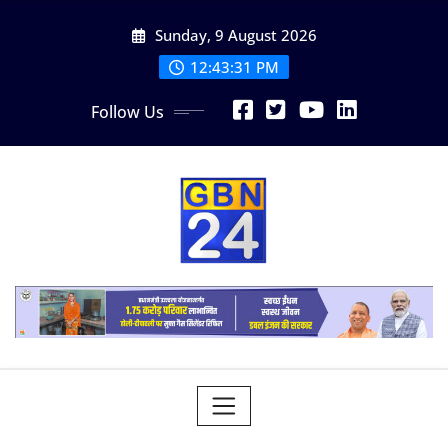
Skip
Sunday, 9 August 2026
to
content
12:43:32 PM
Follow Us