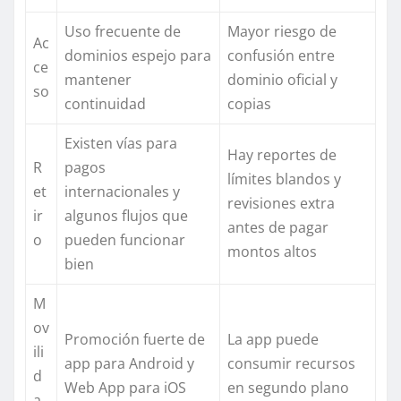
Uso frecuente de
Mayor riesgo de
Ac
dominios espejo para
confusión entre
ce
mantener
dominio oficial y
so
continuidad
copias
Existen vías para
Hay reportes de
R
pagos
límites blandos y
et
internacionales y
revisiones extra
ir
algunos flujos que
antes de pagar
o
pueden funcionar
montos altos
bien
M
ov
Promoción fuerte de
La app puede
ili
app para Android y
consumir recursos
d
Web App para iOS
en segundo plano
a