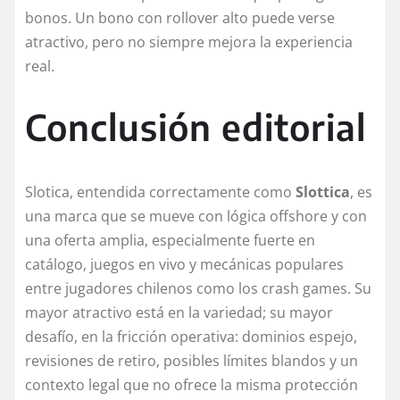
bonos. Un bono con rollover alto puede verse
atractivo, pero no siempre mejora la experiencia
real.
Conclusión editorial
Slotica, entendida correctamente como
Slottica
, es
una marca que se mueve con lógica offshore y con
una oferta amplia, especialmente fuerte en
catálogo, juegos en vivo y mecánicas populares
entre jugadores chilenos como los crash games. Su
mayor atractivo está en la variedad; su mayor
desafío, en la fricción operativa: dominios espejo,
revisiones de retiro, posibles límites blandos y un
contexto legal que no ofrece la misma protección