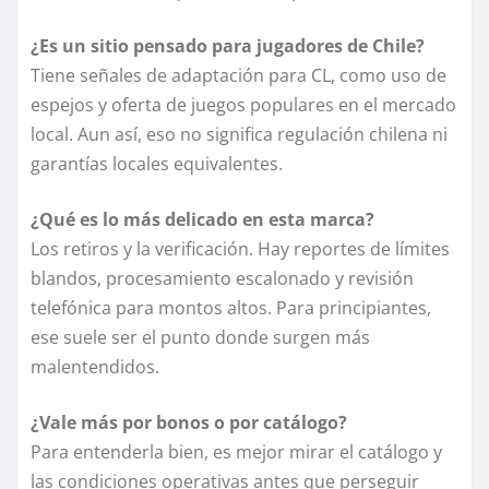
¿Es un sitio pensado para jugadores de Chile?
Tiene señales de adaptación para CL, como uso de
espejos y oferta de juegos populares en el mercado
local. Aun así, eso no significa regulación chilena ni
garantías locales equivalentes.
¿Qué es lo más delicado en esta marca?
Los retiros y la verificación. Hay reportes de límites
blandos, procesamiento escalonado y revisión
telefónica para montos altos. Para principiantes,
ese suele ser el punto donde surgen más
malentendidos.
¿Vale más por bonos o por catálogo?
Para entenderla bien, es mejor mirar el catálogo y
las condiciones operativas antes que perseguir