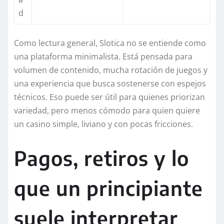
d
Como lectura general, Slotica no se entiende como
una plataforma minimalista. Está pensada para
volumen de contenido, mucha rotación de juegos y
una experiencia que busca sostenerse con espejos
técnicos. Eso puede ser útil para quienes priorizan
variedad, pero menos cómodo para quien quiere
un casino simple, liviano y con pocas fricciones.
Pagos, retiros y lo
que un principiante
suele interpretar