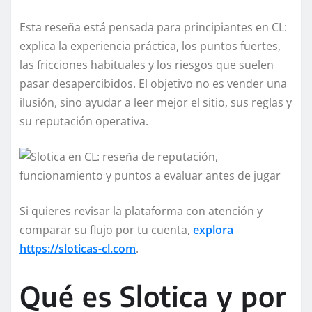
Esta reseña está pensada para principiantes en CL:
explica la experiencia práctica, los puntos fuertes,
las fricciones habituales y los riesgos que suelen
pasar desapercibidos. El objetivo no es vender una
ilusión, sino ayudar a leer mejor el sitio, sus reglas y
su reputación operativa.
Si quieres revisar la plataforma con atención y
comparar su flujo por tu cuenta,
explora
https://sloticas-cl.com
.
Qué es Slotica y por