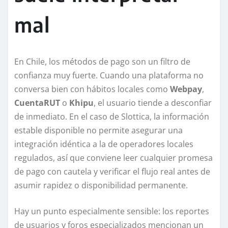
mal
En Chile, los métodos de pago son un filtro de
confianza muy fuerte. Cuando una plataforma no
conversa bien con hábitos locales como
Webpay
,
CuentaRUT
o
Khipu
, el usuario tiende a desconfiar
de inmediato. En el caso de Slottica, la información
estable disponible no permite asegurar una
integración idéntica a la de operadores locales
regulados, así que conviene leer cualquier promesa
de pago con cautela y verificar el flujo real antes de
asumir rapidez o disponibilidad permanente.
Hay un punto especialmente sensible: los reportes
de usuarios y foros especializados mencionan un