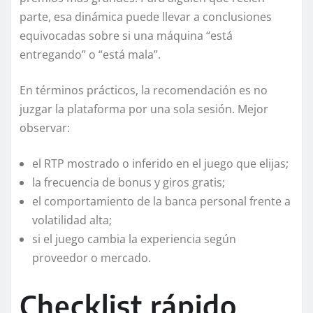
parte, esa dinámica puede llevar a conclusiones
equivocadas sobre si una máquina “está
entregando” o “está mala”.
En términos prácticos, la recomendación es no
juzgar la plataforma por una sola sesión. Mejor
observar:
el RTP mostrado o inferido en el juego que elijas;
la frecuencia de bonus y giros gratis;
el comportamiento de la banca personal frente a
volatilidad alta;
si el juego cambia la experiencia según
proveedor o mercado.
Checklist rápido