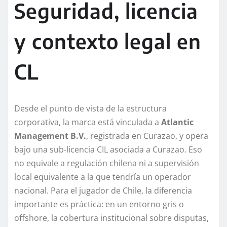
Seguridad, licencia
y contexto legal en
CL
Desde el punto de vista de la estructura
corporativa, la marca está vinculada a
Atlantic
Management B.V.
, registrada en Curazao, y opera
bajo una sub-licencia CIL asociada a Curazao. Eso
no equivale a regulación chilena ni a supervisión
local equivalente a la que tendría un operador
nacional. Para el jugador de Chile, la diferencia
importante es práctica: en un entorno gris o
offshore, la cobertura institucional sobre disputas,