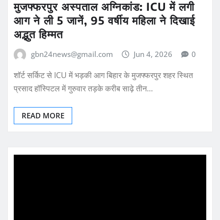
मुजफ्फरपुर अस्पताल अग्निकांड: ICU में लगी
आग ने ली 5 जानें, 95 वर्षीय महिला ने दिखाई
अद्भुत हिम्मत
gbn24news@gmail.com
Jun 4, 2026
0
शॉर्ट सर्किट से ICU में भड़की आग बिहार के मुजफ्फरपुर शहर स्थित
प्रसाद हॉस्पिटल में गुरुवार तड़के करीब साढ़े तीन…
READ MORE