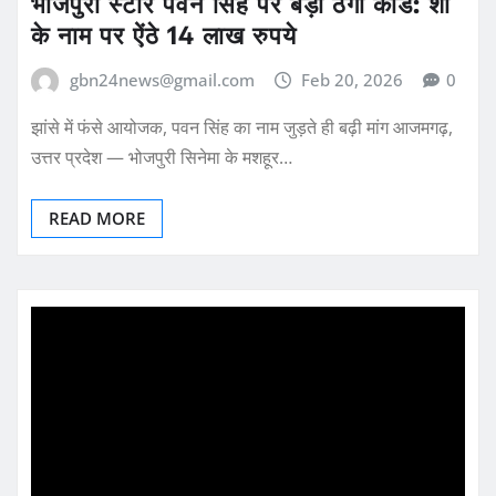
भोजपुरी स्टार पवन सिंह पर बड़ा ठगी कांड: शो
के नाम पर ऐंठे 14 लाख रुपये
gbn24news@gmail.com
Feb 20, 2026
0
झांसे में फंसे आयोजक, पवन सिंह का नाम जुड़ते ही बढ़ी मांग आजमगढ़,
उत्तर प्रदेश — भोजपुरी सिनेमा के मशहूर…
READ MORE