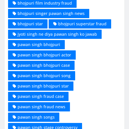
bhojpuri film industry fraud
bhojpuri singer pawan singh news
bhojpuri star
bhojpuri superstar fraud
jyoti singh ne diya pawan singh ko jawab
pawan singh bhojpuri
pawan singh bhojpuri actor
pawan singh bhojpuri case
pawan singh bhojpuri song
pawan singh bhojpuri star
pawan singh fraud case
pawan singh fraud news
pawan singh songs
pawan singh stage controversy