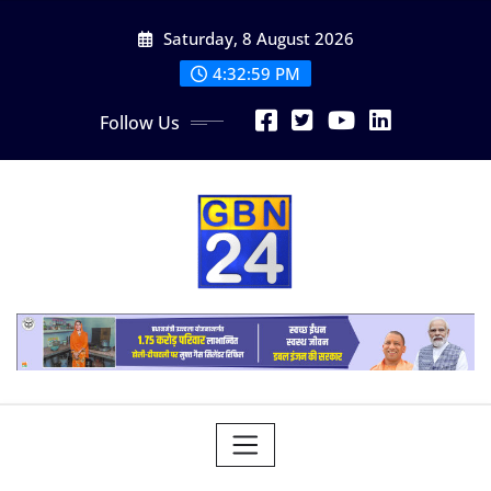
Skip
Saturday, 8 August 2026
to
content
4:33:00 PM
Follow Us