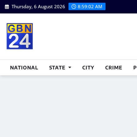
Skip
Thursday, 6 August 2026
8:59:03 AM
to
content
NATIONAL
STATE
CITY
CRIME
P