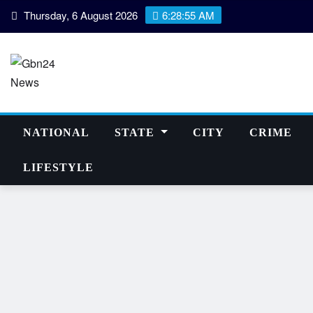
Skip
Thursday, 6 August 2026
6:28:56 AM
to
content
NATIONAL
STATE
CITY
CRIME
LIFESTYLE