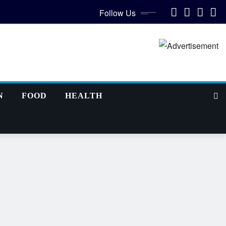
Follow Us
N
FOOD
HEALTH