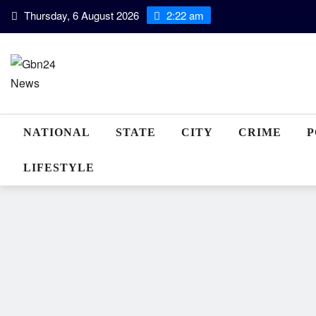
Skip
Thursday, 6 August 2026
2:22 am
to
content
NATIONAL
STATE
CITY
CRIME
P
LIFESTYLE