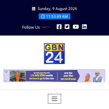
Skip
Sunday, 9 August 2026
to
content
11:53:50 AM
Follow Us