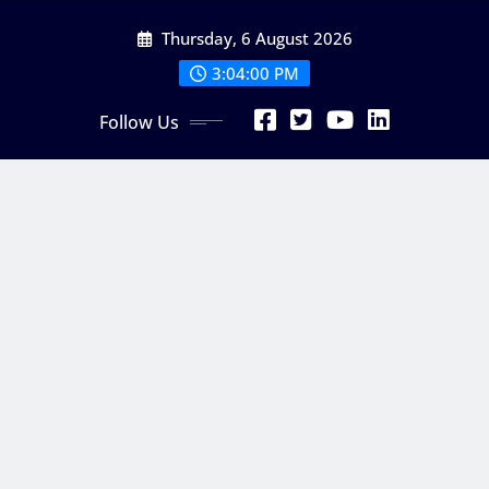
Skip
Thursday, 6 August 2026
to
content
3:04:01 PM
Follow Us