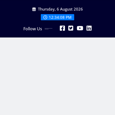
Skip
Thursday, 6 August 2026
to
content
12:34:08 PM
Follow Us