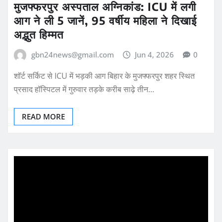
मुजफ्फरपुर अस्पताल अग्निकांड: ICU में लगी
आग ने ली 5 जानें, 95 वर्षीय महिला ने दिखाई
अद्भुत हिम्मत
gbn24news@gmail.com
Jun 4, 2026
0
शॉर्ट सर्किट से ICU में भड़की आग बिहार के मुजफ्फरपुर शहर स्थित
प्रसाद हॉस्पिटल में गुरुवार तड़के करीब साढ़े तीन…
READ MORE