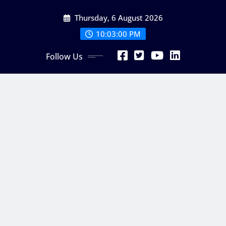
Skip
Thursday, 6 August 2026
to
content
10:03:00 PM
Follow Us