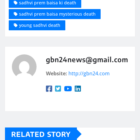
sadhvi prem baisa ki death
sadhvi prem baisa mysterious death
young sadhvi death
gbn24news@gmail.com
Website:
http://gbn24.com
RELATED STORY