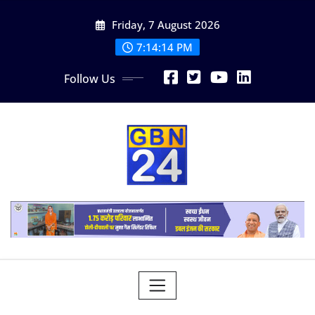
Skip
Friday, 7 August 2026
to
content
7:14:16 PM
Follow Us