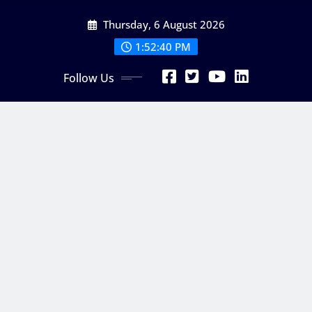
Skip
Thursday, 6 August 2026
to
content
1:52:42 PM
Follow Us