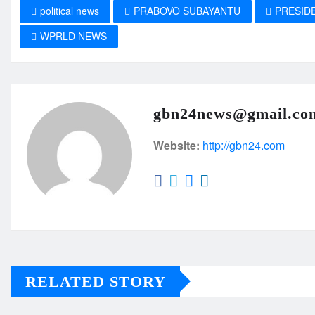
political news
PRABOVO SUBAYANTU
PRESID
WPRLD NEWS
gbn24news@gmail.co
Website:
http://gbn24.com
RELATED STORY