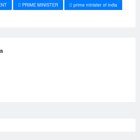
ENT
PRIME MINISTER
prime minister of india
m