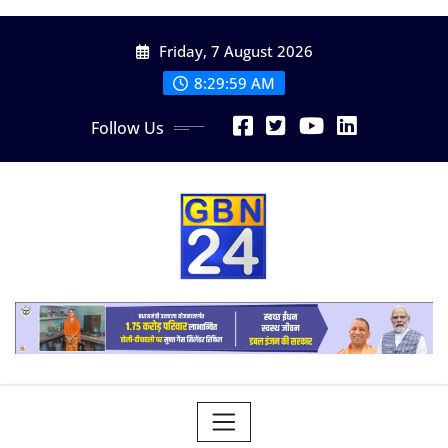
Skip
Friday, 7 August 2026
to
content
8:30:01 AM
Follow Us