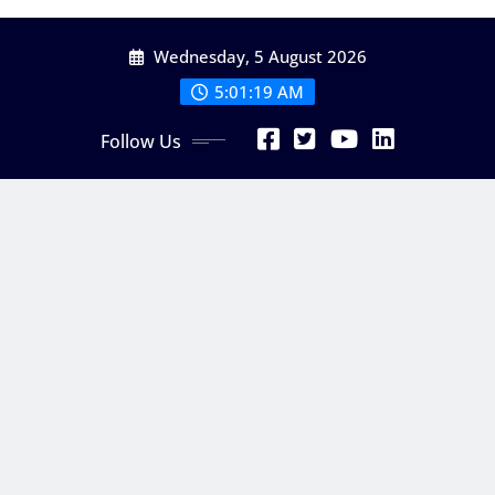
Skip
Wednesday, 5 August 2026
to
content
5:01:21 AM
Follow Us