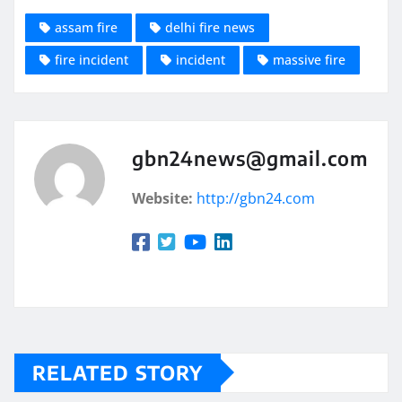
assam fire
delhi fire news
fire incident
incident
massive fire
gbn24news@gmail.com
Website:
http://gbn24.com
RELATED STORY