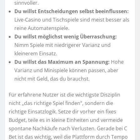
sinnvoller.
Du willst Entscheidungen selbst beeinflussen:
Live-Casino und Tischspiele sind meist besser als
reine Automatenspiele.
Du willst möglichst wenig Überraschung:
Nimm Spiele mit niedrigerer Varianz und
kleinerem Einsatz.
Du willst das Maximum an Spannung:
Hohe
Varianz und Minispiele können passen, aber
nicht mit Geld, das du brauchst.
Für erfahrene Nutzer ist die wichtigste Disziplin
nicht „das richtige Spiel finden“, sondern die
richtige Einsatzlogik. Setze dir vorher ein fixes
Budget, teile es in kleine Einheiten und vermeide
spontane Nachkäufe nach Verlusten. Gerade bei C
Bet ist das wichtig, weil die Plattform durch Tempo