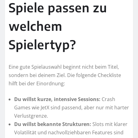
Spiele passen zu
welchem
Spielertyp?
Eine gute Spielauswahl beginnt nicht beim Titel,
sondern bei deinem Ziel. Die folgende Checkliste
hilft bei der Einordnung:
Du willst kurze, intensive Sessions:
Crash
Games wie JetX sind passend, aber nur mit harter
Verlustgrenze.
Du willst bekannte Strukturen:
Slots mit klarer
Volatilität und nachvollziehbaren Features sind