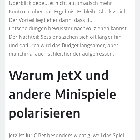
Überblick bedeutet nicht automatisch mehr
Kontrolle über das Ergebnis. Es bleibt Glücksspiel.
Der Vorteil liegt eher darin, dass du
Entscheidungen bewusster nachvollziehen kannst.
Der Nachteil: Sessions ziehen sich oft länger hin,
und dadurch wird das Budget langsamer, aber
manchmal auch schleichender aufgefressen.
Warum JetX und
andere Minispiele
polarisieren
JetX ist für C Bet besonders wichtig, weil das Spiel