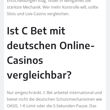
Entscheidungen mag, findet in Minigames die
stärkste Mechanik. Wer mehr Kontrolle will, sollte
Slots und Live-Casino vergleichen.
Ist C Bet mit
deutschen Online-
Casinos
vergleichbar?
Nur eingeschränkt. C Bet arbeitet international und
bietet nicht die deutschen Schutzmechanismen wie
OASIS, 1-€-Limit oder die 5-Sekunden-Pause. Das