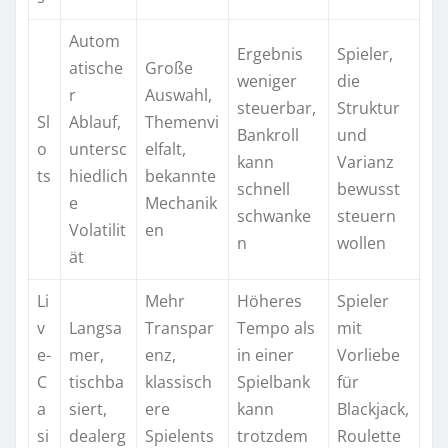
Autom
Ergebnis
Spieler,
atische
Große
weniger
die
r
Auswahl,
steuerbar,
Struktur
Sl
Ablauf,
Themenvi
Bankroll
und
o
untersc
elfalt,
kann
Varianz
ts
hiedlich
bekannte
schnell
bewusst
e
Mechanik
schwanke
steuern
Volatilit
en
n
wollen
ät
Li
Mehr
Höheres
Spieler
v
Langsa
Transpar
Tempo als
mit
e-
mer,
enz,
in einer
Vorliebe
C
tischba
klassisch
Spielbank
für
a
siert,
ere
kann
Blackjack,
si
dealerg
Spielents
trotzdem
Roulette