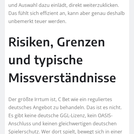
und Auswahl dazu einlädt, direkt weiterzuklicken.
Das fühlt sich effizient an, kann aber genau deshalb
unbemerkt teuer werden.
Risiken, Grenzen
und typische
Missverständnisse
Der größte Irrtum ist, C Bet wie ein reguliertes
deutsches Angebot zu behandeln. Das ist es nicht.
Es gibt keine deutsche GGL-Lizenz, kein OASIS-
Anschluss und keinen gleichwertigen deutschen
Spielerschutz. Wer dort spielt, bewegt sich in einer