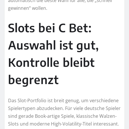
automatisch die beste Wahl für alle, die „schnell
gewinnen“ wollen.
Slots bei C Bet:
Auswahl ist gut,
Kontrolle bleibt
begrenzt
Das Slot-Portfolio ist breit genug, um verschiedene
Spielertypen abzudecken. Für viele deutsche Spieler
sind gerade Book-artige Spiele, klassische Walzen-
Slots und moderne High-Volatility-Titel interessant.