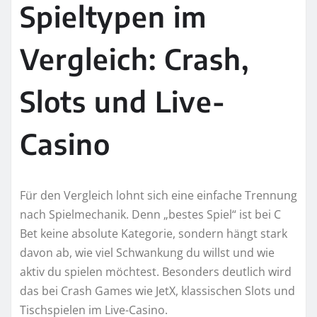
Spieltypen im
Vergleich: Crash,
Slots und Live-
Casino
Für den Vergleich lohnt sich eine einfache Trennung
nach Spielmechanik. Denn „bestes Spiel“ ist bei C
Bet keine absolute Kategorie, sondern hängt stark
davon ab, wie viel Schwankung du willst und wie
aktiv du spielen möchtest. Besonders deutlich wird
das bei Crash Games wie JetX, klassischen Slots und
Tischspielen im Live-Casino.