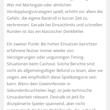
Wer mit Martingale oder ähnlichen
Verdopplungsstrategien spielt, erhöht vor allem die
Gefahr, die eigene Bankroll in kurzer Zeit zu
verbrennen. Gerade bei Einsatzlimits und schnellen
Runden ist das ein klassischer Denkfehler.
Ein zweiter Punkt: Bei hohen Einsätzen berichten
erfahrene Nutzer immer wieder von
Verzögerungen oder ungünstigen Timing-
Situationen beim Cashout. Solche Berichte sind
nicht als allgemeingültiger Befund zu lesen, aber sie
zeigen, wie empfindlich diese Spielkategorie sein
kann. Wenn dein Gewinnfenster in
Sekundenbruchteilen liegt, ist jede technische
Unsauberkeit relevant. Deshalb ist JetX für
disziplinierte Spieler spannend, aber nicht