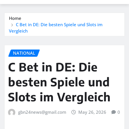
Home
C Bet in DE: Die besten Spiele und Slots im
Vergleich
NATIONAL
C Bet in DE: Die
besten Spiele und
Slots im Vergleich
gbn24news@gmail.com
May 26, 2026
0