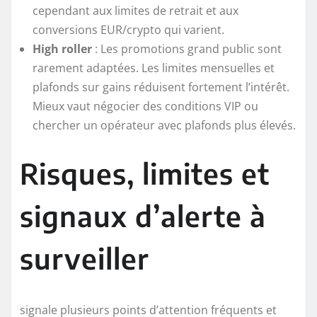
cependant aux limites de retrait et aux
conversions EUR/crypto qui varient.
High roller
: Les promotions grand public sont
rarement adaptées. Les limites mensuelles et
plafonds sur gains réduisent fortement l’intérêt.
Mieux vaut négocier des conditions VIP ou
chercher un opérateur avec plafonds plus élevés.
Risques, limites et
signaux d’alerte à
surveiller
signale plusieurs points d’attention fréquents et