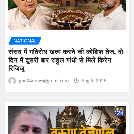
NATIONAL
संसद में गतिरोध खत्म करने की कोशिश तेज, दो
दिन में दूसरी बार राहुल गांधी से मिले किरेन
रिजिजू
gbn24news@gmail.com
Aug 6, 2026