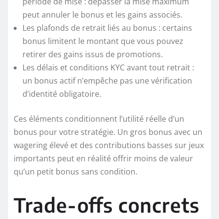
période de mise : dépasser la mise maximum
peut annuler le bonus et les gains associés.
Les plafonds de retrait liés au bonus : certains
bonus limitent le montant que vous pouvez
retirer des gains issus de promotions.
Les délais et conditions KYC avant tout retrait :
un bonus actif n’empêche pas une vérification
d’identité obligatoire.
Ces éléments conditionnent l’utilité réelle d’un
bonus pour votre stratégie. Un gros bonus avec un
wagering élevé et des contributions basses sur jeux
importants peut en réalité offrir moins de valeur
qu’un petit bonus sans condition.
Trade-offs concrets