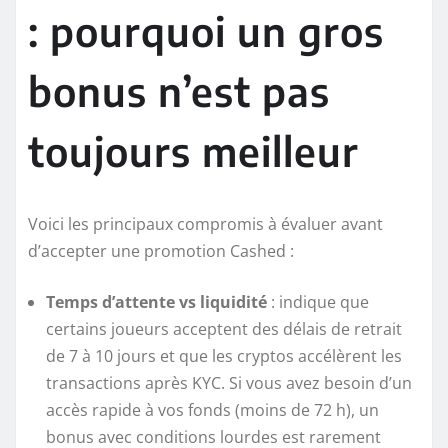
: pourquoi un gros
bonus n’est pas
toujours meilleur
Voici les principaux compromis à évaluer avant
d’accepter une promotion Cashed :
Temps d’attente vs liquidité
: indique que
certains joueurs acceptent des délais de retrait
de 7 à 10 jours et que les cryptos accélèrent les
transactions après KYC. Si vous avez besoin d’un
accès rapide à vos fonds (moins de 72 h), un
bonus avec conditions lourdes est rarement