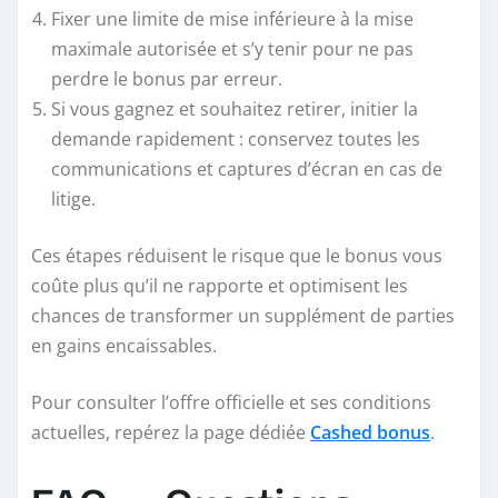
Fixer une limite de mise inférieure à la mise
maximale autorisée et s’y tenir pour ne pas
perdre le bonus par erreur.
Si vous gagnez et souhaitez retirer, initier la
demande rapidement : conservez toutes les
communications et captures d’écran en cas de
litige.
Ces étapes réduisent le risque que le bonus vous
coûte plus qu’il ne rapporte et optimisent les
chances de transformer un supplément de parties
en gains encaissables.
Pour consulter l’offre officielle et ses conditions
actuelles, repérez la page dédiée
Cashed bonus
.