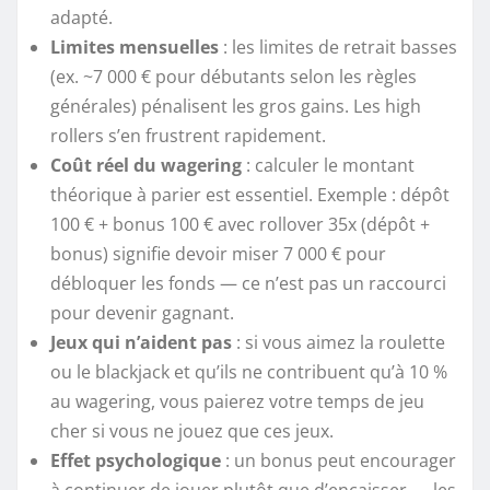
adapté.
Limites mensuelles
: les limites de retrait basses
(ex. ~7 000 € pour débutants selon les règles
générales) pénalisent les gros gains. Les high
rollers s’en frustrent rapidement.
Coût réel du wagering
: calculer le montant
théorique à parier est essentiel. Exemple : dépôt
100 € + bonus 100 € avec rollover 35x (dépôt +
bonus) signifie devoir miser 7 000 € pour
débloquer les fonds — ce n’est pas un raccourci
pour devenir gagnant.
Jeux qui n’aident pas
: si vous aimez la roulette
ou le blackjack et qu’ils ne contribuent qu’à 10 %
au wagering, vous paierez votre temps de jeu
cher si vous ne jouez que ces jeux.
Effet psychologique
: un bonus peut encourager
à continuer de jouer plutôt que d’encaisser — les