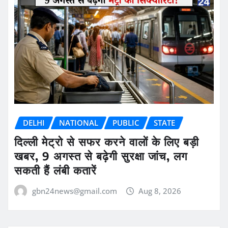
DELHI
NATIONAL
PUBLIC
STATE
दिल्ली मेट्रो से सफर करने वालों के लिए बड़ी
खबर, 9 अगस्त से बढ़ेगी सुरक्षा जांच, लग
सकती हैं लंबी कतारें
gbn24news@gmail.com
Aug 8, 2026