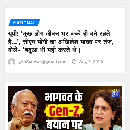
NATIONAL
यूपी: ‘कुछ लोग जीवन भर बच्चे ही बने रहते
हैं…’, सीएम योगी का अखिलेश यादव पर तंज,
बोले- ‘बबुआ भी यही करते थे।
gbn24news@gmail.com
Aug 7, 2026