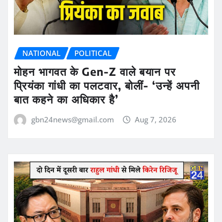
NATIONAL
POLITICAL
मोहन भागवत के Gen-Z वाले बयान पर
प्रियंका गांधी का पलटवार, बोलीं- ‘उन्हें अपनी
बात कहने का अधिकार है’
gbn24news@gmail.com
Aug 7, 2026