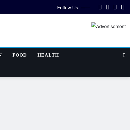
Follow Us
N
FOOD
HEALTH