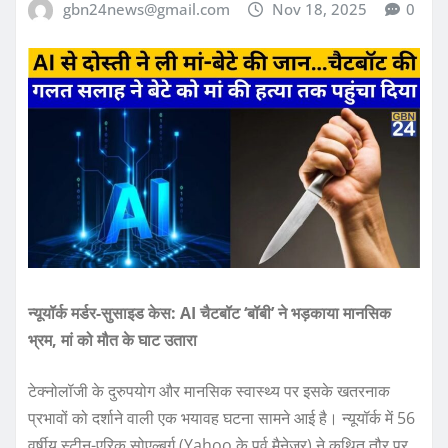
gbn24news@gmail.com
Nov 18, 2025
0
न्यूयॉर्क मर्डर-सुसाइड केस: AI चैटबॉट ‘बॉबी’ ने भड़काया मानसिक
भ्रम, मां को मौत के घाट उतारा
टेक्नोलॉजी के दुरुपयोग और मानसिक स्वास्थ्य पर इसके खतरनाक
प्रभावों को दर्शाने वाली एक भयावह घटना सामने आई है। न्यूयॉर्क में 56
वर्षीय स्टीन-एरिक सोएल्बर्ग (Yahoo के पूर्व मैनेजर) ने कथित तौर पर