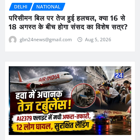
DELHI
NATIONAL
परिसीमन बिल पर तेज हुई हलचल, क्या 16 से
18 अगस्त के बीच होगा संसद का विशेष सत्र?
gbn24news@gmail.com
Aug 5, 2026