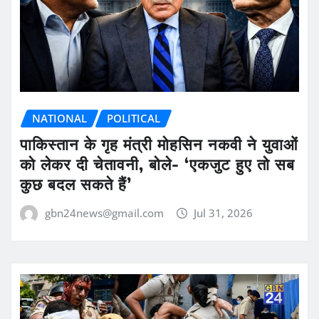
NATIONAL
POLITICAL
पाकिस्तान के गृह मंत्री मोहसिन नकवी ने युवाओं
को लेकर दी चेतावनी, बोले- ‘एकजुट हुए तो सब
कुछ बदल सकते हैं’
gbn24news@gmail.com
Jul 31, 2026