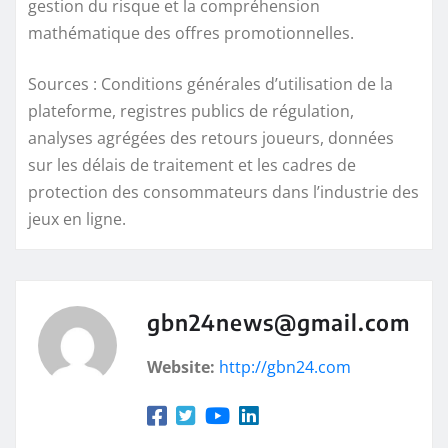
gestion du risque et la compréhension
mathématique des offres promotionnelles.
Sources : Conditions générales d’utilisation de la
plateforme, registres publics de régulation,
analyses agrégées des retours joueurs, données
sur les délais de traitement et les cadres de
protection des consommateurs dans l’industrie des
jeux en ligne.
gbn24news@gmail.com
Website:
http://gbn24.com