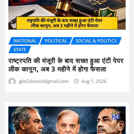
NATIONAL
POLITICAL
SOCIAL & POLITICS
STATE
राष्ट्रपति की मंजूरी के बाद सख्त हुआ एंटी पेपर
लीक कानून, अब 3 महीने में होगा फैसला
gbn24news@gmail.com
Aug 1, 2026