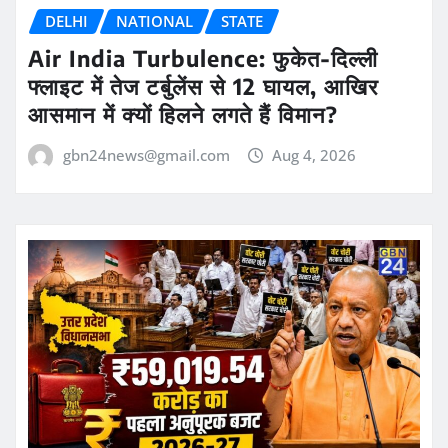
DELHI
NATIONAL
STATE
Air India Turbulence: फुकेत-दिल्ली
फ्लाइट में तेज टर्बुलेंस से 12 घायल, आखिर
आसमान में क्यों हिलने लगते हैं विमान?
gbn24news@gmail.com
Aug 4, 2026