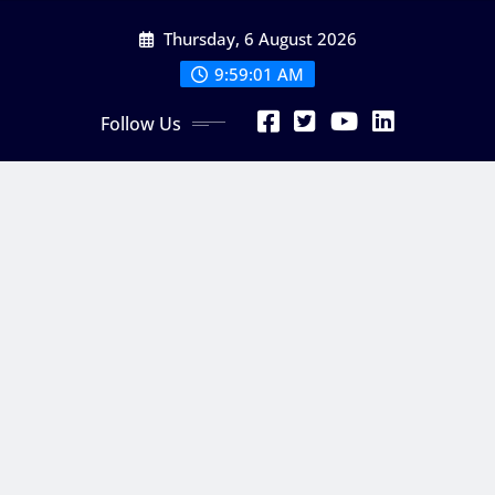
Skip
Thursday, 6 August 2026
to
content
9:59:02 AM
Follow Us