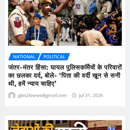
NATIONAL
POLITICAL
जंतर-मंतर हिंसा: घायल पुलिसकर्मियों के परिवारों
का छलका दर्द, बोले- ‘पिता की वर्दी खून से सनी
थी, हमें न्याय चाहिए’
gbn24news@gmail.com
Jul 31, 2026