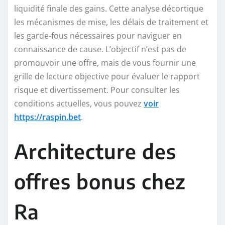
liquidité finale des gains. Cette analyse décortique
les mécanismes de mise, les délais de traitement et
les garde-fous nécessaires pour naviguer en
connaissance de cause. L’objectif n’est pas de
promouvoir une offre, mais de vous fournir une
grille de lecture objective pour évaluer le rapport
risque et divertissement. Pour consulter les
conditions actuelles, vous pouvez
voir
https://raspin.bet
.
Architecture des
offres bonus chez
Ra