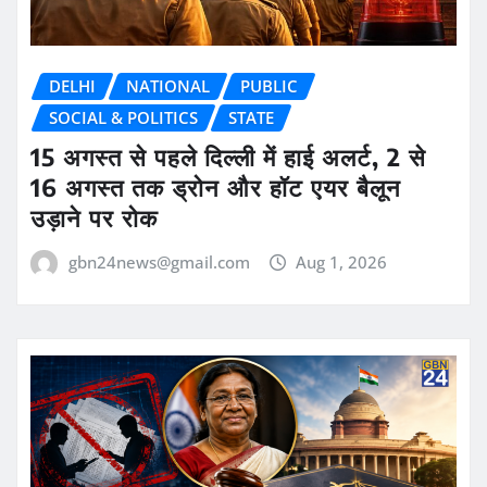
DELHI
NATIONAL
PUBLIC
SOCIAL & POLITICS
STATE
15 अगस्त से पहले दिल्ली में हाई अलर्ट, 2 से
16 अगस्त तक ड्रोन और हॉट एयर बैलून
उड़ाने पर रोक
gbn24news@gmail.com
Aug 1, 2026