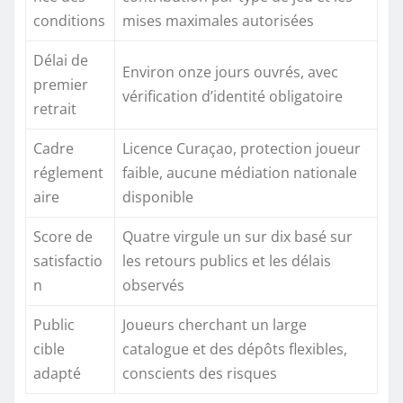
conditions
mises maximales autorisées
Délai de
Environ onze jours ouvrés, avec
premier
vérification d’identité obligatoire
retrait
Cadre
Licence Curaçao, protection joueur
réglement
faible, aucune médiation nationale
aire
disponible
Score de
Quatre virgule un sur dix basé sur
satisfactio
les retours publics et les délais
n
observés
Public
Joueurs cherchant un large
cible
catalogue et des dépôts flexibles,
adapté
conscients des risques