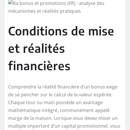
Conditions de mise
et réalités
financières
Comprendre la réalité financière d’un bonus exige
de se pencher sur le calcul de la valeur espérée.
Chaque tour ou main possède un avantage
mathématique intégré, communément appelé
marge de la maison. Lorsque vous devez miser un
multiple important d’un capital promotionnel, vous