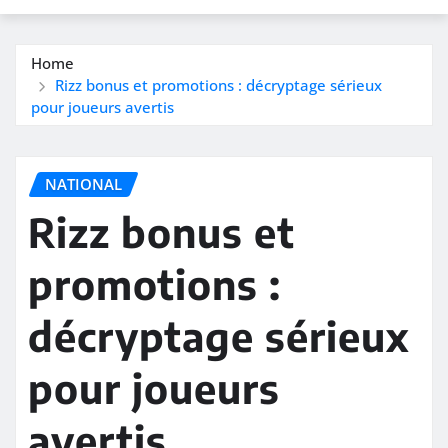
Home
Rizz bonus et promotions : décryptage sérieux
pour joueurs avertis
NATIONAL
Rizz bonus et
promotions :
décryptage sérieux
pour joueurs
avertis