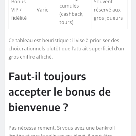
Bonus
Souvent
cumulés
VIP /
Varie
réservé aux
(cashback,
fidélité
gros joueurs
tours)
Ce tableau est heuristique : il vise à prioriser des
choix rationnels plutôt que l’attrait superficiel d’un
gros chiffre affiché.
Faut‑il toujours
accepter le bonus de
bienvenue ?
Pas nécessairement. Si vous avez une bankroll
limitée et que le rollover est élevé, il peut être