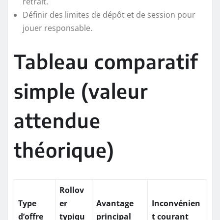
retrait.
Définir des limites de dépôt et de session pour
jouer responsable.
Tableau comparatif
simple (valeur
attendue
théorique)
Rollov
Type
er
Avantage
Inconvénien
d’offre
typiqu
principal
t courant