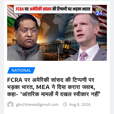
NATIONAL
FCRA पर अमेरिकी सांसद की टिप्पणी पर
भड़का भारत, MEA ने दिया करारा जवाब,
कहा- ‘आंतरिक मामलों में दखल स्वीकार नहीं’
gbn24news@gmail.com
Aug 8, 2026