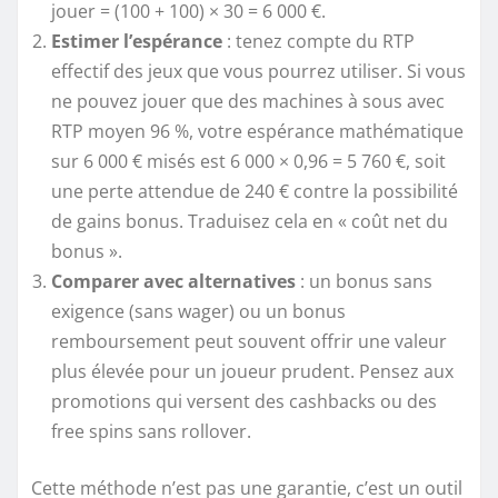
jouer = (100 + 100) × 30 = 6 000 €.
Estimer l’espérance
: tenez compte du RTP
effectif des jeux que vous pourrez utiliser. Si vous
ne pouvez jouer que des machines à sous avec
RTP moyen 96 %, votre espérance mathématique
sur 6 000 € misés est 6 000 × 0,96 = 5 760 €, soit
une perte attendue de 240 € contre la possibilité
de gains bonus. Traduisez cela en « coût net du
bonus ».
Comparer avec alternatives
: un bonus sans
exigence (sans wager) ou un bonus
remboursement peut souvent offrir une valeur
plus élevée pour un joueur prudent. Pensez aux
promotions qui versent des cashbacks ou des
free spins sans rollover.
Cette méthode n’est pas une garantie, c’est un outil