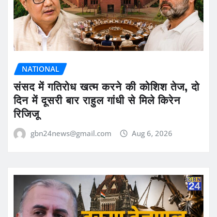
NATIONAL
संसद में गतिरोध खत्म करने की कोशिश तेज, दो
दिन में दूसरी बार राहुल गांधी से मिले किरेन
रिजिजू
gbn24news@gmail.com
Aug 6, 2026