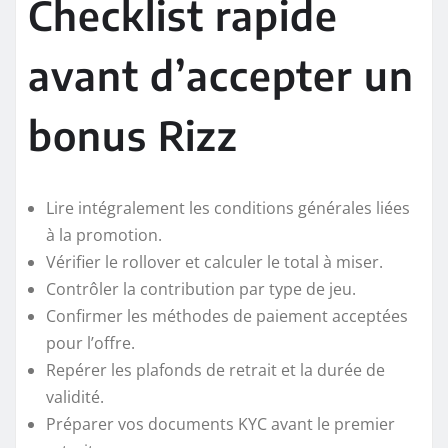
Checklist rapide
avant d’accepter un
bonus Rizz
Lire intégralement les conditions générales liées
à la promotion.
Vérifier le rollover et calculer le total à miser.
Contrôler la contribution par type de jeu.
Confirmer les méthodes de paiement acceptées
pour l’offre.
Repérer les plafonds de retrait et la durée de
validité.
Préparer vos documents KYC avant le premier