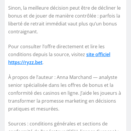
Sinon, la meilleure décision peut être de décliner le
bonus et de jouer de manière contrôlée : parfois la
liberté de retrait immédiat vaut plus qu’un bonus
contraignant.
Pour consulter l’offre directement et lire les
conditions depuis la source, visitez
site officiel
https://ryzz.bet
.
À propos de l’auteur : Anna Marchand — analyste
senior spécialisée dans les offres de bonus et la
conformité des casinos en ligne. J’aide les joueurs à
transformer la promesse marketing en décisions
pratiques et mesurées.
Sources : conditions générales et sections de