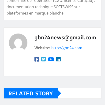
conformité de l’opérateur (CGU, licence Curaçao) ;
documentation technique SOFTSWISS sur
plateformes en marque blanche.
gbn24news@gmail.com
Website:
http://gbn24.com
RELATED STORY