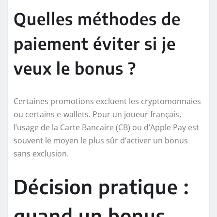
Quelles méthodes de
paiement éviter si je
veux le bonus ?
Certaines promotions excluent les cryptomonnaies
ou certains e‑wallets. Pour un joueur français,
l’usage de la Carte Bancaire (CB) ou d’Apple Pay est
souvent le moyen le plus sûr d’activer un bonus
sans exclusion.
Décision pratique :
quand un bonus