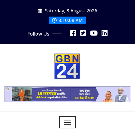
Skip
Saturday, 8 August 2026
to
content
8:10:09 AM
Follow Us