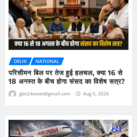
DELHI
NATIONAL
परिसीमन बिल पर तेज हुई हलचल, क्या 16 से
18 अगस्त के बीच होगा संसद का विशेष सत्र?
gbn24news@gmail.com
Aug 5, 2026