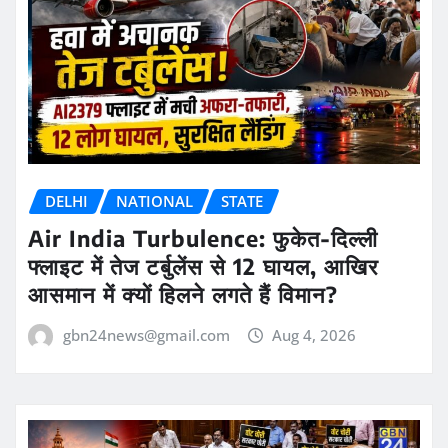
DELHI
NATIONAL
STATE
Air India Turbulence: फुकेत-दिल्ली
फ्लाइट में तेज टर्बुलेंस से 12 घायल, आखिर
आसमान में क्यों हिलने लगते हैं विमान?
gbn24news@gmail.com
Aug 4, 2026