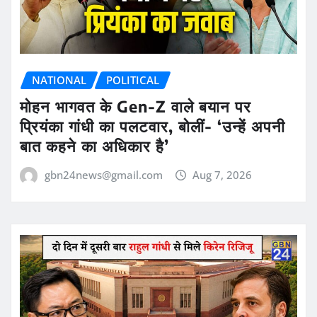
NATIONAL
POLITICAL
मोहन भागवत के Gen-Z वाले बयान पर
प्रियंका गांधी का पलटवार, बोलीं- ‘उन्हें अपनी
बात कहने का अधिकार है’
gbn24news@gmail.com
Aug 7, 2026