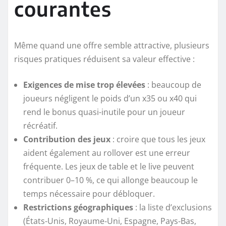
courantes
Même quand une offre semble attractive, plusieurs
risques pratiques réduisent sa valeur effective :
Exigences de mise trop élevées
: beaucoup de
joueurs négligent le poids d’un x35 ou x40 qui
rend le bonus quasi-inutile pour un joueur
récréatif.
Contribution des jeux
: croire que tous les jeux
aident également au rollover est une erreur
fréquente. Les jeux de table et le live peuvent
contribuer 0–10 %, ce qui allonge beaucoup le
temps nécessaire pour débloquer.
Restrictions géographiques
: la liste d’exclusions
(États-Unis, Royaume‑Uni, Espagne, Pays‑Bas,