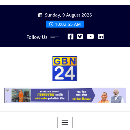
Skip
Sunday, 9 August 2026
to
content
10:02:57 AM
Follow Us