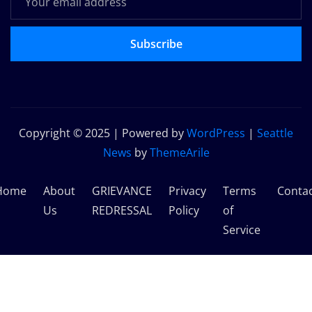
Subscribe
Copyright © 2025 | Powered by
WordPress
|
Seattle
News
by
ThemeArile
Home
About
GRIEVANCE
Privacy
Terms
Conta
Us
REDRESSAL
Policy
of
Service