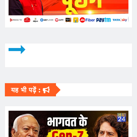
यह भी पढ़ें :