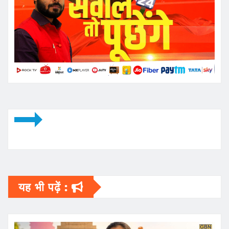
यह भी पढ़ें :