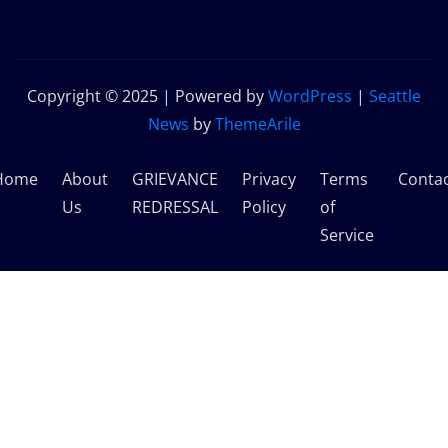
Copyright © 2025 | Powered by
WordPress
|
Seattle
News
by
ThemeArile
Home
About
GRIEVANCE
Privacy
Terms
Conta
Us
REDRESSAL
Policy
of
Service