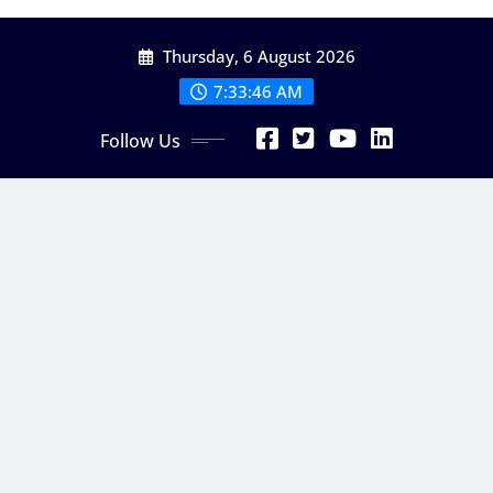
Skip
Thursday, 6 August 2026
to
content
7:33:48 AM
Follow Us