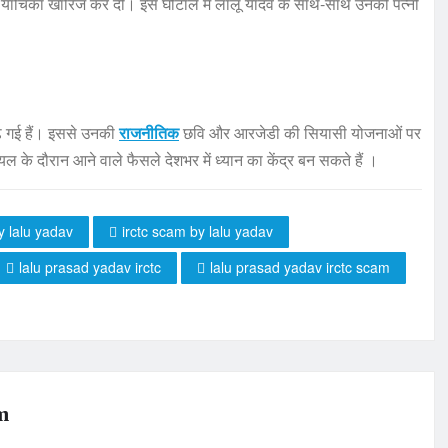
 याचिका खारिज कर दी। इस घोटाले में लालू यादव के साथ-साथ उनकी पत्नी
ढ़ गई हैं। इससे उनकी
राजनीतिक
छवि और आरजेडी की सियासी योजनाओं पर
 के दौरान आने वाले फैसले देशभर में ध्यान का केंद्र बन सकते हैं ।
y lalu yadav
irctc scam by lalu yadav
lalu prasad yadav irctc
lalu prasad yadav irctc scam
m