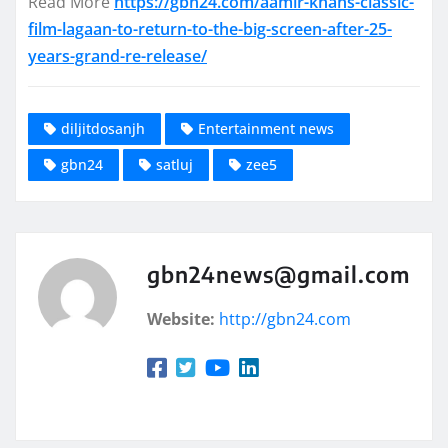
Read More
https://gbn24.com/aamir-khans-classic-
film-lagaan-to-return-to-the-big-screen-after-25-
years-grand-re-release/
diljitdosanjh
Entertainment news
gbn24
satluj
zee5
gbn24news@gmail.com
Website:
http://gbn24.com