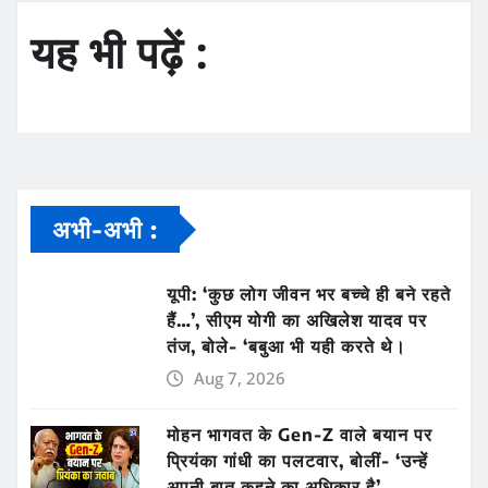
यह भी पढ़ें :
अभी-अभी :
यूपी: ‘कुछ लोग जीवन भर बच्चे ही बने रहते
हैं…’, सीएम योगी का अखिलेश यादव पर
तंज, बोले- ‘बबुआ भी यही करते थे।
Aug 7, 2026
मोहन भागवत के Gen-Z वाले बयान पर
प्रियंका गांधी का पलटवार, बोलीं- ‘उन्हें
अपनी बात कहने का अधिकार है’