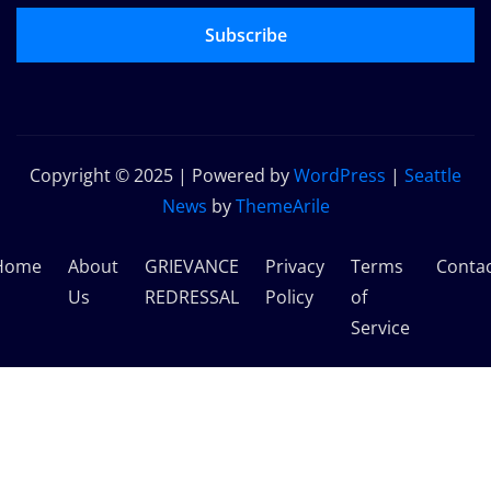
Subscribe
Copyright © 2025 | Powered by
WordPress
|
Seattle
News
by
ThemeArile
Home
About
GRIEVANCE
Privacy
Terms
Conta
Us
REDRESSAL
Policy
of
Service